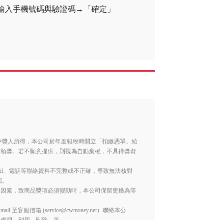
→輸入手機號碼與驗證碼→「確定」
。
列入中獎人所得，本公司於年度報稅時開立「扣繳憑單」給
可領獎。若不願意提供，則視為自動棄權，不具得獎資
ail、電話等聯絡資料不完整或不正確，導致無法核對
回。
之因素，致商品獎項必須變動時，本公司保留更換為等
服信箱 (service@cwmoney.net）聯絡本公