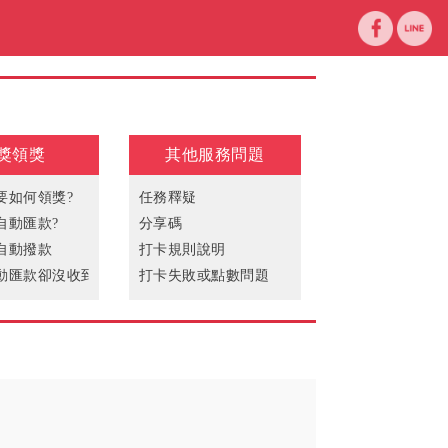
獎領獎
其他服務問題
要如何領獎?
任務釋疑
自動匯款?
分享碼
自動撥款
打卡規則說明
動匯款卻沒收到中獎獎金
打卡失敗或點數問題
沒有廣告可以看
無法下載更新
」