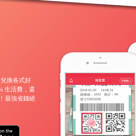
月兌換各式好
% 生活費，還
可領！最強省錢絕