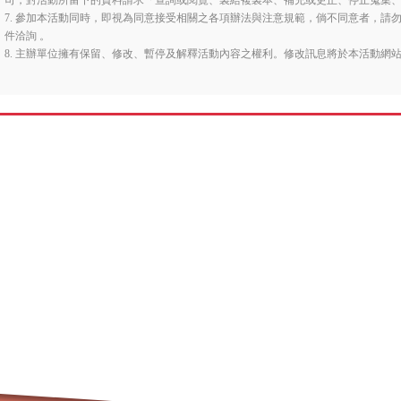
司，對活動所留下的資料請求「查詢或閱覽、製給複製本、補充或更正、停止蒐集
7. 參加本活動同時，即視為同意接受相關之各項辦法與注意規範，倘不同意者，請
件洽詢 。
8. 主辦單位擁有保留、修改、暫停及解釋活動內容之權利。修改訊息將於本活動網