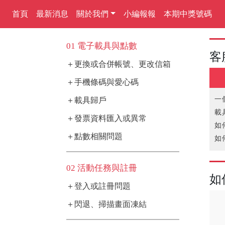
首頁
最新消息
關於我們
小編報報
本期中獎號碼
01 電子載具與點數
客
＋更換或合併帳號、更改信箱
＋手機條碼與愛心碼
一
＋載具歸戶
載
＋發票資料匯入或異常
如
＋點數相關問題
如
無
如
02 活動任務與註冊
如
＋登入或註冊問題
＋閃退、掃描畫面凍結