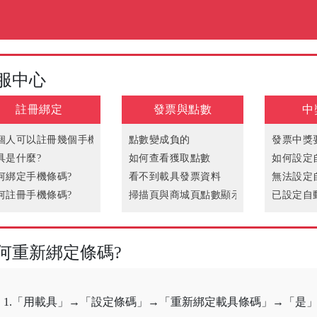
服中心
註冊綁定
發票與點數
中
個人可以註冊幾個手機條碼?
點數變成負的
發票中獎
具是什麼?
如何查看獲取點數
如何設定
何綁定手機條碼?
看不到載具發票資料
無法設定
何註冊手機條碼?
掃描頁與商城頁點數顯示不同步
已設定自
法綁定手機條碼
為何發票資料與實際消費不同?
何重新綁定條碼?
發票已被他人掃描
何重新綁定條碼?
1.「用載具」→「設定條碼」→「重新綁定載具條碼」→「是