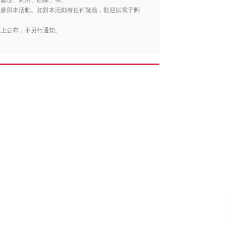
、處理、利用、刪除」等。
勿參與本活動。如對本活動有任何疑義，歡迎以電子郵
站上公布，不另行通知。