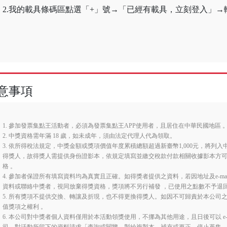
2.我的載具條碼區點選「+」號→「已經有載具，立刻登入」
意事項
1. 參加發票集點王活動者，必須為發票集點王APP使用者，且居住在中華民國地區 
2. 中獎資格需年滿 18 歲，如未成年，須由法定代理人代為領取。
3. 依所得稅法規定，中獎金額或獎項價值年度累積總額超過新臺幣1,000元，將
得獎人，故得獎人需提供身份證影本，依規定填寫並繳交稅款付款相關收據影本方
格 。
4. 參加者保證所有填寫資料均為真實且正確。如得獎者提供之資料，若因地址及e-m
資料或聯絡中獎者，視同放棄得獎資格，獎項將不另行補發 ，已使用之點數不予退
5. 所有獎項不提供交換、轉讓及折現，也不得更換得獎人。如因不可歸責於本公司
值獎項之權利 。
6. 本公司對中獎者個人資料僅用於本活動領獎使用，不挪為其他用途，且日後可以 e-mail 至客