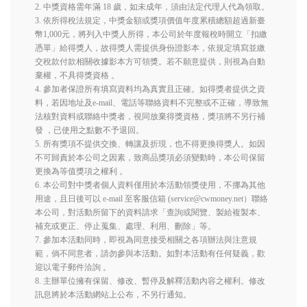
2. 中獎資格需年滿 18 歲，如未成年，須由法定代理人代為領取。
3. 依所得稅法規定，中獎金額或獎項價值年度累積總額超過新臺
幣1,000元，將列入中獎人所得，本公司於年度報稅時開立「扣繳
憑單」給得獎人，故得獎人需提供身份證影本，依規定填寫並繳
交稅款付款相關收據影本方可領獎。若不願意提供，則視為自動
棄權，不具得獎資格 。
4. 參加者保證所有填寫資料均為真實且正確。如得獎者提供之資
料，若因地址及e-mail、電話等聯絡資料不完整或不正確，導致無
法核對資料或聯絡中獎者，視同放棄得獎資格，獎項將不另行補
發 ，已使用之點數不予退回。
5. 所有獎項不提供交換、轉讓及折現，也不得更換得獎人。如因
不可歸責於本公司之因素，致商品獎項必須變動時，本公司保留
更換為等值獎項之權利 。
6. 本公司對中獎者個人資料僅用於本活動領獎使用，不挪為其他
用途，且日後可以 e-mail 至客服信箱 (service@cwmoney.net）聯絡
本公司，對活動所留下的資料請求「查詢或閱覽、製給複製本、
補充或更正、停止蒐集、處理、利用、刪除」等。
7. 參加本活動同時，即視為同意接受相關之各項辦法與注意規
範，倘不同意者，請勿參與本活動。如對本活動有任何疑義，歡
迎以電子郵件洽詢 。
8. 主辦單位擁有保留、修改、暫停及解釋活動內容之權利。修改
訊息將於本活動網站上公布，不另行通知。