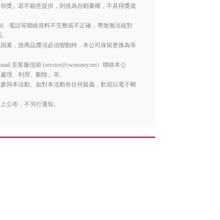
可領獎。若不願意提供，則視為自動棄權，不具得獎資
ail、電話等聯絡資料不完整或不正確，導致無法核對
回。
之因素，致商品獎項必須變動時，本公司保留更換為等
服信箱 (service@cwmoney.net）聯絡本公
、處理、利用、刪除」等。
勿參與本活動。如對本活動有任何疑義，歡迎以電子郵
站上公布，不另行通知。