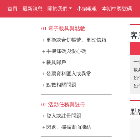
首頁
最新消息
關於我們
小編報報
本期中獎號碼
01 電子載具與點數
客
＋更換或合併帳號、更改信箱
＋手機條碼與愛心碼
一
＋載具歸戶
載
＋發票資料匯入或異常
如
＋點數相關問題
如
無
如
02 活動任務與註冊
點
＋登入或註冊問題
＋閃退、掃描畫面凍結