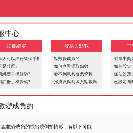
服中心
註冊綁定
發票與點數
中
個人可以註冊幾個手機條碼?
點數變成負的
發票中獎
具是什麼?
如何查看獲取點數
如何設定
何綁定手機條碼?
看不到載具發票資料
無法設定
何註冊手機條碼?
掃描頁與商城頁點數顯示不同步
已設定自
法綁定手機條碼
為何發票資料與實際消費不同?
何重新綁定條碼?
發票已被他人掃描
數變成負的
點數變成負的或出現倒扣情形，有以下可能：