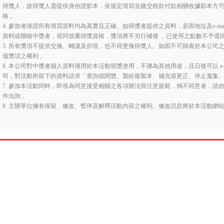
得獎人，故得獎人需提供身份證影本，依規定填寫並繳交稅款付款相關收據影本方
格 。
4. 參加者保證所有填寫資料均為真實且正確。如得獎者提供之資料，若因地址及e-m
資料或聯絡中獎者，視同放棄得獎資格，獎項將不另行補發 ，已使用之點數不予退
5. 所有獎項不提供交換、轉讓及折現，也不得更換得獎人。如因不可歸責於本公司
值獎項之權利 。
6. 本公司對中獎者個人資料僅用於本活動領獎使用，不挪為其他用途，且日後可以 e-mail 至客
司，對活動所留下的資料請求「查詢或閱覽、製給複製本、補充或更正、停止蒐集
7. 參加本活動同時，即視為同意接受相關之各項辦法與注意規範，倘不同意者，請
件洽詢 。
8. 主辦單位擁有保留、修改、暫停及解釋活動內容之權利。修改訊息將於本活動網