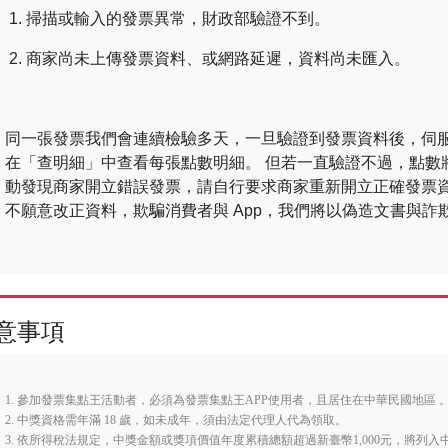
 1. 掃描或輸入的發票異常，財政部驗證不到。
 2. 商家尚未上傳發票資料、或網路延遲，資料尚未匯入。 
同一張發票我們會連續檢驗多天，一旦驗證到發票資料後，伺
在「查明細」中查看每張點數明細。 但若一直驗證不過，點數
動發現商家開立錯誤發票，請自行要求商家重新開立正確發票
不願意改正資料，欺騙消費者與 App，我們將以偽造文書與詐
意事項
1. 參加發票集點王活動者，必須為發票集點王APP使用者，且居住在中華民國地區 
2. 中獎資格需年滿 18 歲，如未成年，須由法定代理人代為領取。
3. 依所得稅法規定，中獎金額或獎項價值年度累積總額超過新臺幣1,000元，將