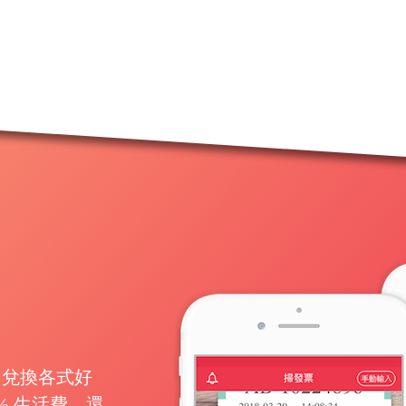
月兌換各式好
% 生活費，還