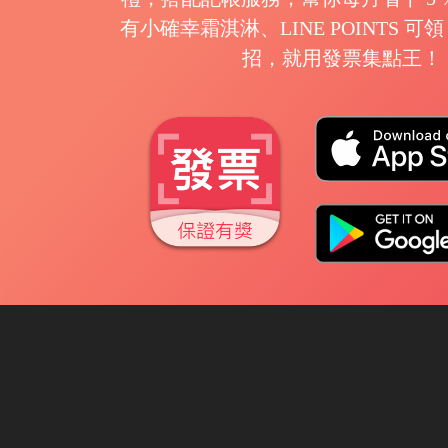
有小確幸霜淇淋、LINE POINTS 
招，就用發票集點王！