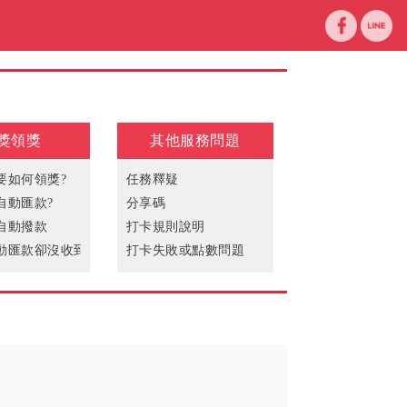
獎領獎
其他服務問題
要如何領獎?
任務釋疑
自動匯款?
分享碼
自動撥款
打卡規則說明
動匯款卻沒收到中獎獎金
打卡失敗或點數問題
沒有廣告可以看
無法下載更新