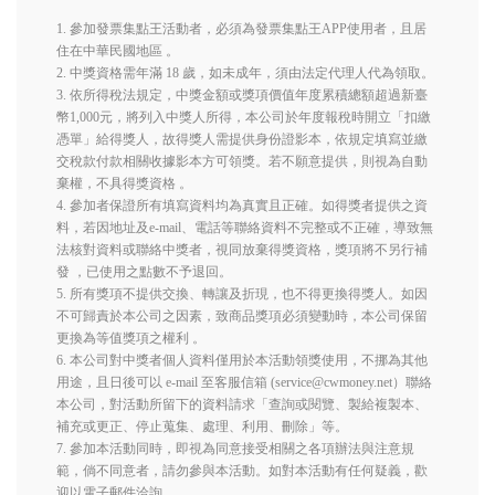
1. 參加發票集點王活動者，必須為發票集點王APP使用者，且居
住在中華民國地區 。
2. 中獎資格需年滿 18 歲，如未成年，須由法定代理人代為領取。
3. 依所得稅法規定，中獎金額或獎項價值年度累積總額超過新臺
幣1,000元，將列入中獎人所得，本公司於年度報稅時開立「扣繳
憑單」給得獎人，故得獎人需提供身份證影本，依規定填寫並繳
交稅款付款相關收據影本方可領獎。若不願意提供，則視為自動
棄權，不具得獎資格 。
4. 參加者保證所有填寫資料均為真實且正確。如得獎者提供之資
料，若因地址及e-mail、電話等聯絡資料不完整或不正確，導致無
法核對資料或聯絡中獎者，視同放棄得獎資格，獎項將不另行補
發 ，已使用之點數不予退回。
5. 所有獎項不提供交換、轉讓及折現，也不得更換得獎人。如因
不可歸責於本公司之因素，致商品獎項必須變動時，本公司保留
更換為等值獎項之權利 。
6. 本公司對中獎者個人資料僅用於本活動領獎使用，不挪為其他
用途，且日後可以 e-mail 至客服信箱 (service@cwmoney.net）聯絡
本公司，對活動所留下的資料請求「查詢或閱覽、製給複製本、
補充或更正、停止蒐集、處理、利用、刪除」等。
7. 參加本活動同時，即視為同意接受相關之各項辦法與注意規
範，倘不同意者，請勿參與本活動。如對本活動有任何疑義，歡
迎以電子郵件洽詢 。